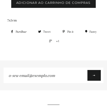
ADICIONAR AO CARRINHO DE COMPRAS
7x5cm
Partilhar
Tweet
Pin it
Fancy
+1
o-
seu-
email@exemplo.com