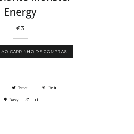
Energy
€3
R AO CARRINHO DE COMPRAS
Tweet
Pin it
+1
Fancy