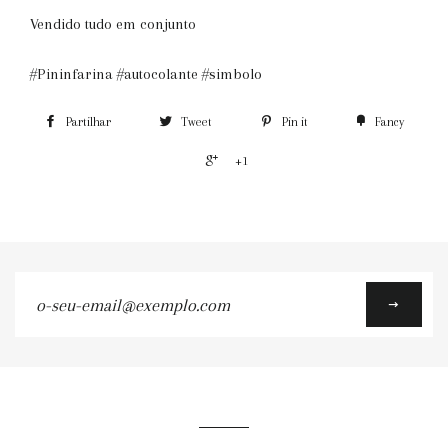
Vendido tudo em conjunto
#Pininfarina #autocolante #simbolo
Partilhar
Tweet
Pin it
Fancy
+1
o-
seu-
email@exemplo.com