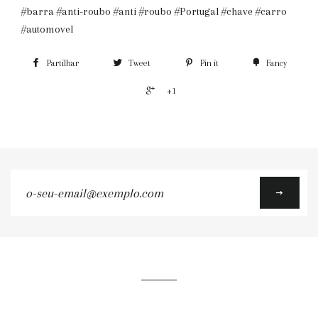
#barra #anti-roubo #anti #roubo #Portugal #chave #carro
#automovel
Partilhar
Tweet
Pin it
Fancy
+1
o-
seu-
email@exemplo.com