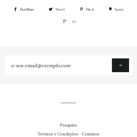
Partilhar
Tweet
Pin it
Fancy
+1
o-
seu-
email@exemplo.com
Pesquise
Termos e Condições - Contatos