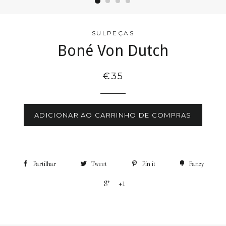
SULPEÇAS
Boné Von Dutch
€35
ADICIONAR AO CARRINHO DE COMPRAS
Partilhar
Tweet
Pin it
Fancy
+1