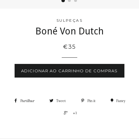
SULPEÇAS
Boné Von Dutch
€35
ADICIONAR AO CARRINHO DE COMPRAS
Partilhar
Tweet
Pin it
Fancy
+1