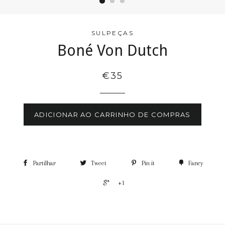
SULPEÇAS
Boné Von Dutch
€35
ADICIONAR AO CARRINHO DE COMPRAS
Partilhar
Tweet
Pin it
Fancy
+1