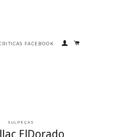
INICIAR SESSÃO
CARRINHO DE COMP
CRITICAS FACEBOOK
SULPEÇAS
llac ElDorado