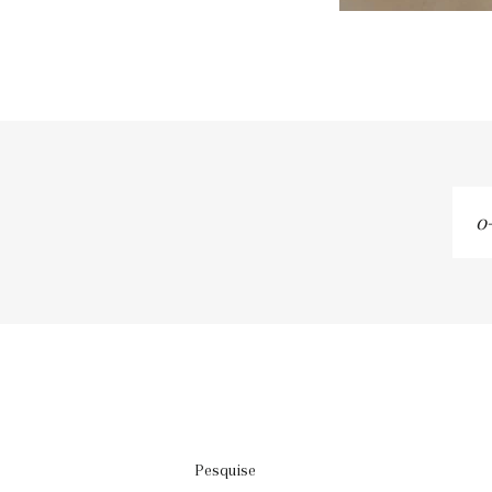
o-
se
em
Pesquise