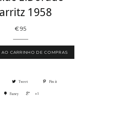
arritz 1958
€95
R AO CARRINHO DE COMPRAS
Tweet
Pin it
+1
Fancy