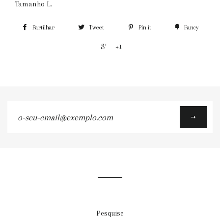
Tamanho L.
Partilhar
Tweet
Pin it
Fancy
+1
o-
seu-
email@exemplo.com
Pesquise