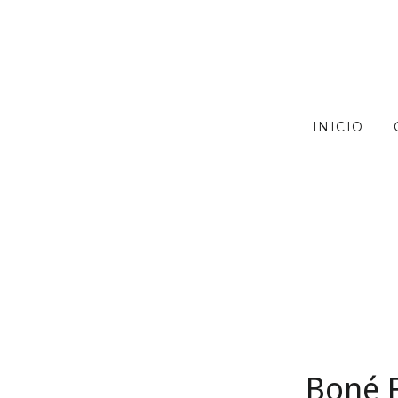
INICIO
Boné F