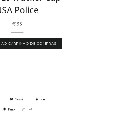
USA Police
€35
R AO CARRINHO DE COMPRAS
Tweet
Pin it
+1
Fancy