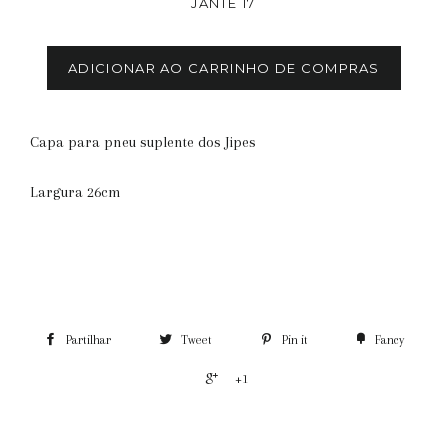
JANTE 17
ADICIONAR AO CARRINHO DE COMPRAS
Capa para pneu suplente dos Jipes
Largura 26cm
Partilhar
Tweet
Pin it
Fancy
+1