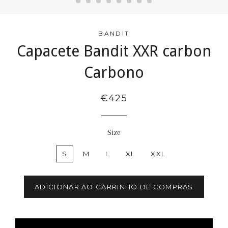
BANDIT
Capacete Bandit XXR carbon
Carbono
€425
Size
S
M
L
XL
XXL
ADICIONAR AO CARRINHO DE COMPRAS