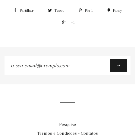
Partilhar
Tweet
Pin it
Fancy
+1
o-
seu-
email@exemplo.com
Pesquise
Termos e Condições - Contatos