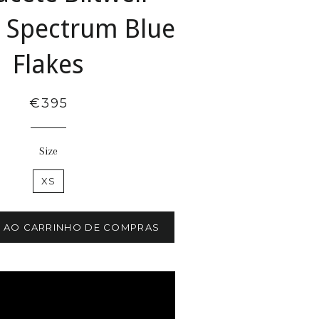
 Spectrum Blue
Flakes
€395
Size
XS
R AO CARRINHO DE COMPRAS