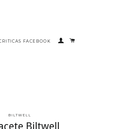
INICIAR SESSÃO
CARRINHO DE COMP
CRITICAS FACEBOOK
BILTWELL
cete Biltwell