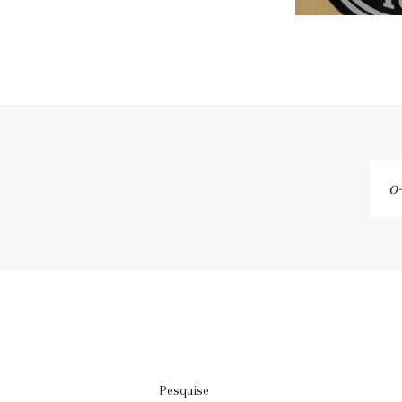
o-
se
em
Pesquise