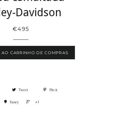
ley-Davidson
€495
R AO CARRINHO DE COMPRAS
Tweet
Pin it
+1
Fancy