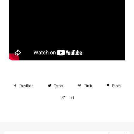
Partilhar
Tweet
Pin it
Fancy
+1