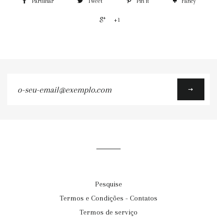
Partilhar
Tweet
Pin it
Fancy
+1
o-
seu-
email@exemplo.com
Pesquise
Termos e Condições - Contatos
Termos de serviço