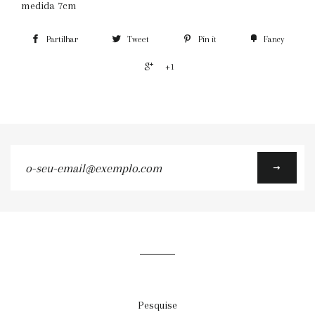
medida 7cm
Partilhar
Tweet
Pin it
Fancy
+1
o-
seu-
email@exemplo.com
Pesquise