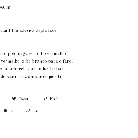
960lm
ui 1 fita adesiva dupla face.
ra o polo negativo, o fio vermelho
o vermelho, o fio branco para o farol
 o fio amarelo para a luz âmbar
verde para a luz âmbar esquerda.
Tweet
Pin it
+1
Fancy