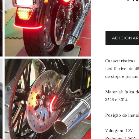
ADICIONA
Características:
Led flexível de 
de stop, e piscas
Material: faixa
3528 e 3014.
Posição de instal
Voltagem: 12V
Potência: 1,56W