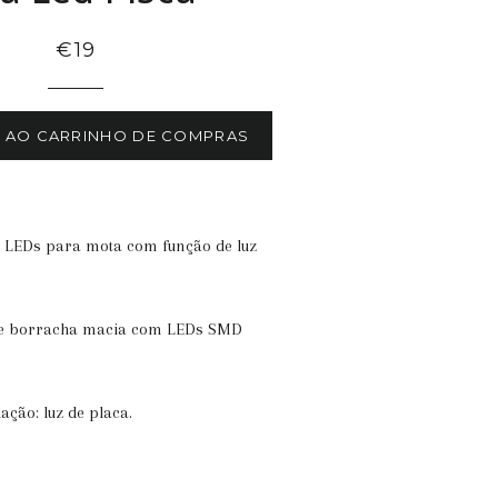
€19
R AO CARRINHO DE COMPRAS
48 LEDs para mota com função de luz
.
 de borracha macia com LEDs SMD
ação: luz de placa.