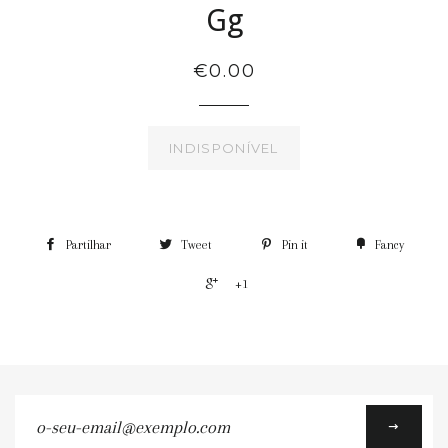
Gg
€0.00
INDISPONÍVEL
Partilhar
Tweet
Pin it
Fancy
+1
o-
seu-