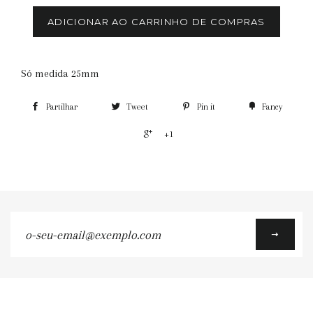
ADICIONAR AO CARRINHO DE COMPRAS
Só medida 25mm
Partilhar
Tweet
Pin it
Fancy
+1
o-
seu-
email@exemplo.com