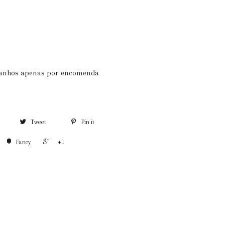
manhos apenas por encomenda
Tweet
Pin it
+1
Fancy