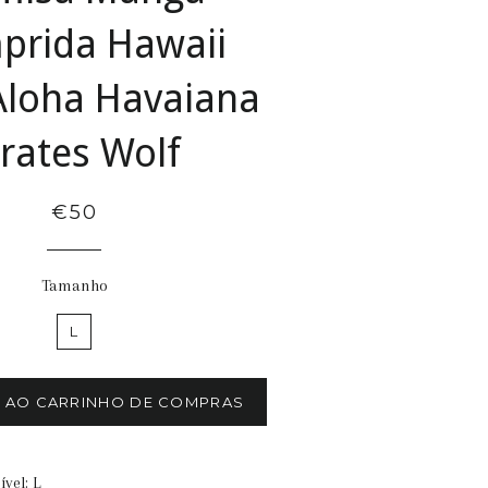
prida Hawaii
 Aloha Havaiana
irates Wolf
€50
Tamanho
L
R AO CARRINHO DE COMPRAS
vel: L