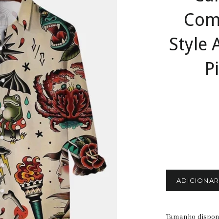
Com
Style
P
ADICIONA
Tamanho disponí