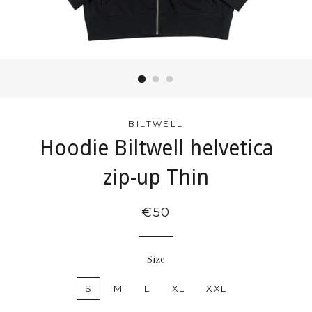
BILTWELL
Hoodie Biltwell helvetica
zip-up Thin
€50
Size
S
M
L
XL
XXL