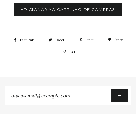
ADICIONAR AO CARRINHO DE COMPRAS
Partilhar
Tweet
Pin it
Fancy
+1
o-
seu-
email@exemplo.com