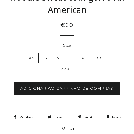
American
€60
Size
XS
S
M
L
XL
XXL
XXXL
ADICIONAR AO CARRINHO DE COMPRAS
Partilhar
Tweet
Pin it
Fancy
+1