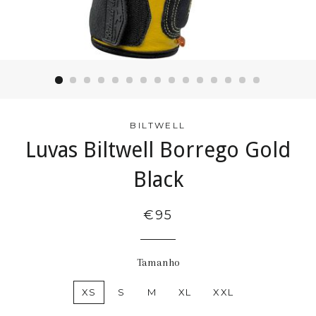
BILTWELL
Luvas Biltwell Borrego Gold
Black
€95
Tamanho
XS
S
M
XL
XXL