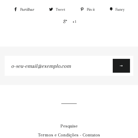
Partilhar
Tweet
Pin it
Fancy
+1
o-
seu-
email@exemplo.com
Pesquise
Termos e Condições - Contatos