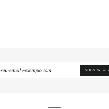
SUBSCREVE
u-
ail@exemplo.com