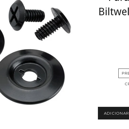
Biltwe
PR
C
ADICIONA