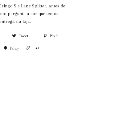
ringo S e Lane Splitter, antes de
nto pergunte a cor que temos
entrega na loja.
Tweet
Pin it
+1
Fancy