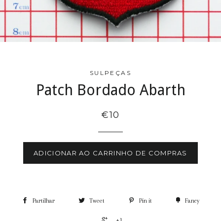
SULPEÇAS
Patch Bordado Abarth
€10
ADICIONAR AO CARRINHO DE COMPRAS
Partilhar
Tweet
Pin it
Fancy
+1