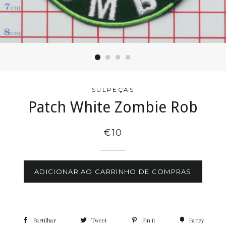
SULPEÇAS
Patch White Zombie Rob
€10
ADICIONAR AO CARRINHO DE COMPRAS
Partilhar
Tweet
Pin it
Fancy