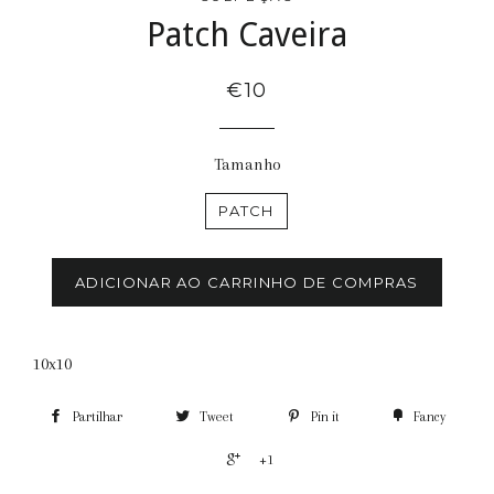
Patch Caveira
€10
Tamanho
PATCH
ADICIONAR AO CARRINHO DE COMPRAS
10x10
Partilhar
Tweet
Pin it
Fancy
+1