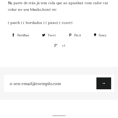
Na parte de trás já tem cola que ao apanhar com calor vai
colar no seu blusão,boné etc
( patch ) ( bordados ) ( pano) ( cozer)
Partilhar
Tweet
Pin it
Fancy
+1
o-
seu-
email@exemplo.com