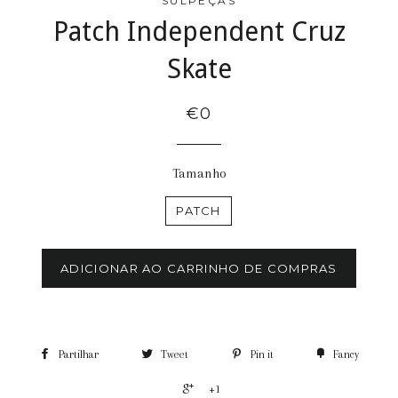
SULPEÇAS
Patch Independent Cruz
Skate
€0
Tamanho
PATCH
ADICIONAR AO CARRINHO DE COMPRAS
Partilhar
Tweet
Pin it
Fancy
+1