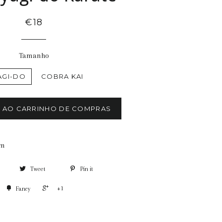
€18
Tamanho
AGI-DO
COBRA KAI
R AO CARRINHO DE COMPRAS
cm
Tweet
Pin it
+1
Fancy