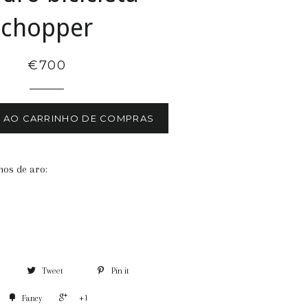
chopper
€700
R AO CARRINHO DE COMPRAS
hos de aro:
m
Tweet
Pin it
+1
Fancy