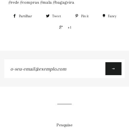
#rede #compras #mala #bagageira
Partilhar
Tweet
Pin it
Fancy
+1
o-
seu-
email@exemplo.com
Pesquise