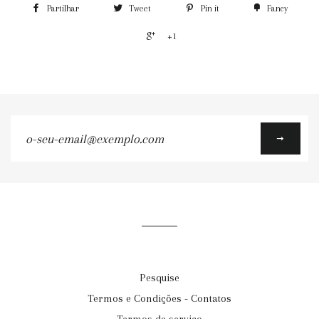
Partilhar
Tweet
Pin it
Fancy
+1
o-
seu-
email@exemplo.com
Pesquise
Termos e Condições - Contatos