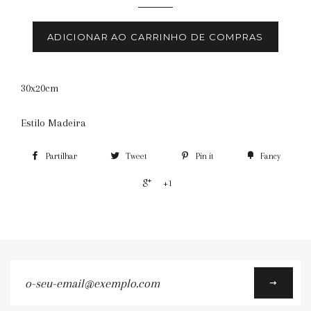
ADICIONAR AO CARRINHO DE COMPRAS
30x20cm
Estilo Madeira
Partilhar
Tweet
Pin it
Fancy
+1
o-
seu-
email@exemplo.com