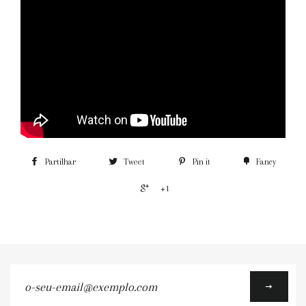
Partilhar
Tweet
Pin it
Fancy
+1
o-
seu-