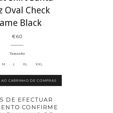
z Oval Check
lame Black
€60
Tamanho
M
L
XL
XXL
R AO CARRINHO DE COMPRAS
S DE EFECTUAR
ENTO CONFIRME