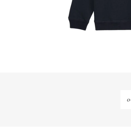
o-
se
em