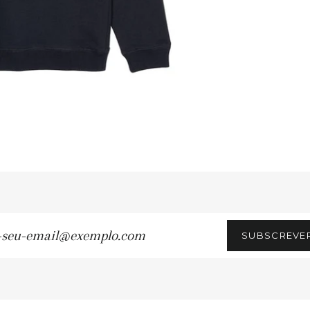
SUBSCREVE
u-
ail@exemplo.com