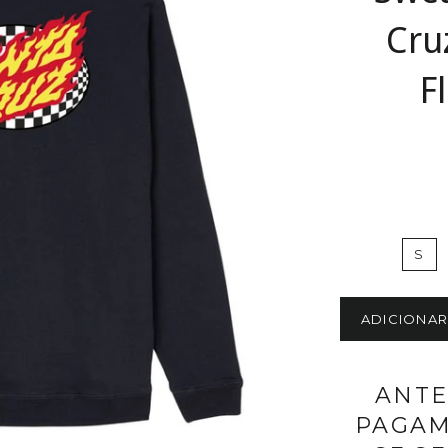
Cru
F
S
ADICIONA
ANTE
PAGAM