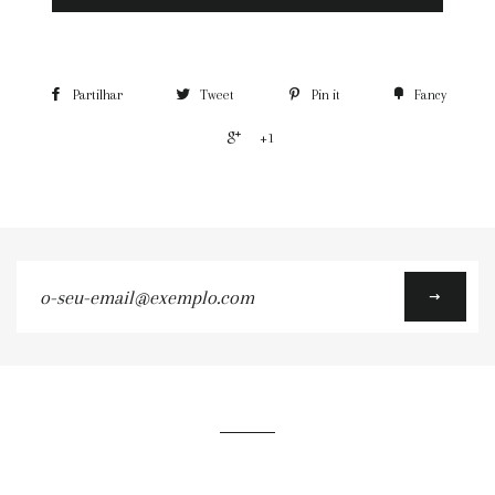
Partilhar
Tweet
Pin it
Fancy
+1
o-
seu-
email@exemplo.com