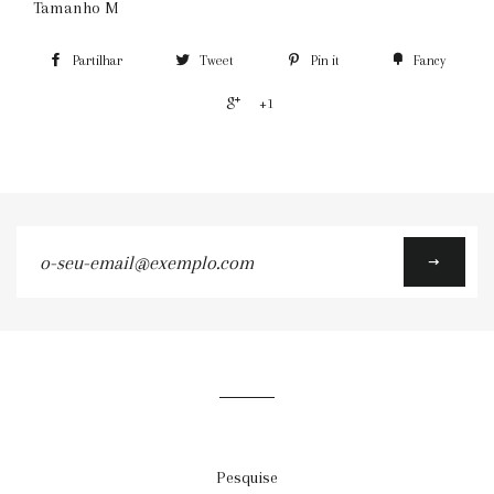
Tamanho M
Partilhar
Tweet
Pin it
Fancy
+1
o-
seu-
email@exemplo.com
Pesquise