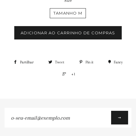
Size
TAMANHO M
ADICIONAR AO CARRINHO DE COMPRAS
Partilhar
Tweet
Pin it
Fancy
+1
o-
seu-
email@exemplo.com