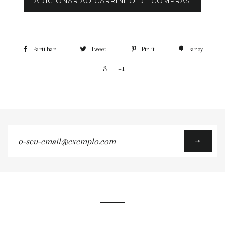
ADICIONAR AO CARRINHO DE COMPRAS
Partilhar
Tweet
Pin it
Fancy
+1
o-
seu-
email@exemplo.com