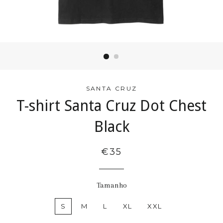
SANTA CRUZ
T-shirt Santa Cruz Dot Chest
Black
€35
Tamanho
S
M
L
XL
XXL