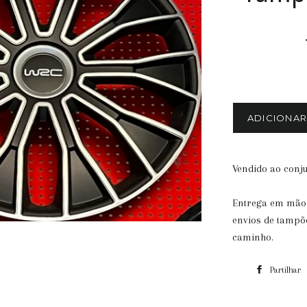
ADICIONA
Vendido ao conju
Entrega em mão
envios de tampõ
caminho.
Partilhar