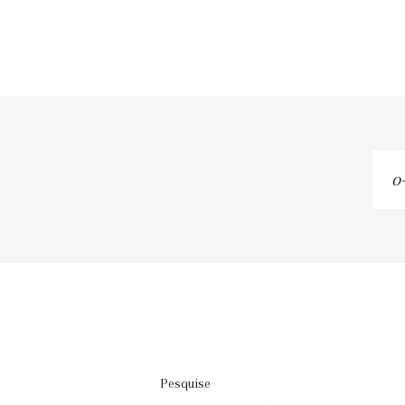
o-
se
em
Pesquise