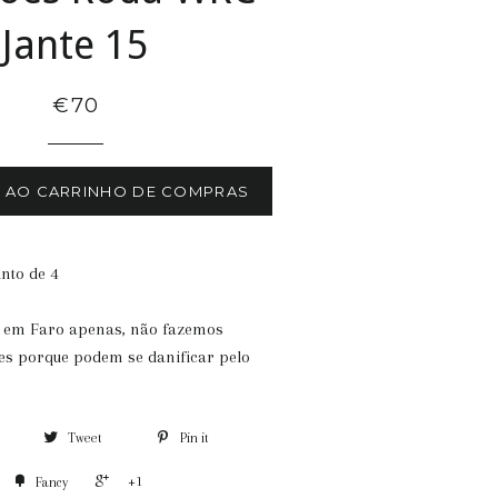
Jante 15
€70
R AO CARRINHO DE COMPRAS
nto de 4
 em Faro apenas, não fazemos
es porque podem se danificar pelo
Tweet
Pin it
+1
Fancy