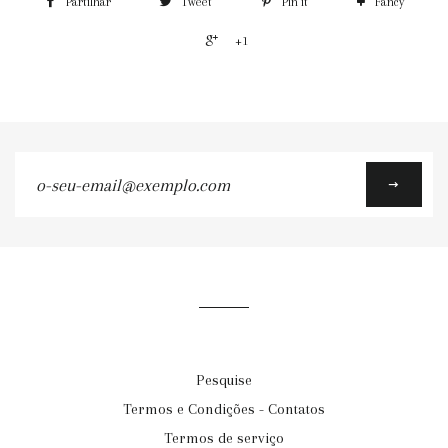
Partilhar
Tweet
Pin it
Fancy
+1
o-
seu-
email@exemplo.com
Pesquise
Termos e Condições - Contatos
Termos de serviço